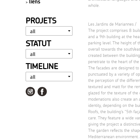
liens
whole.
PROJETS
Les Jardins de Mariannes /
The project comprises 8 buil
and a 9th building at the hear
STATUT
parking level. The height of 
overall towards the south/ea
created between the buildings
penetrate to the heart of the 
TIMELINE
The facades are designed to e
punctuated by a variety of op
the perception of the differe
textured and matt for the ren
glazed for the texture of the
modenations also create an a
identity, depending on the bui
Roofs, the building's "5th fa
care. They feature a wide va
giving the project a distincti
The garden reflects the shape
Mediterranean environment. A