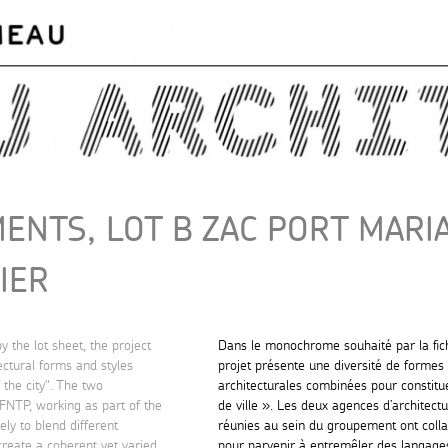
Skip to
main
content
ENTS, LOT B ZAC PORT MAR
IER
 the lot sheet, the project
Dans le monochrome souhaité par la fich
tectural forms and styles
projet présente une diversité de formes 
the city". The two
architecturales combinées pour constit
 FNTP, working as part of the
de ville ». Les deux agences d’architect
ely to blend different
réunies au sein du groupement ont coll
create a coherent yet varied
pour parvenir à entremêler des langage