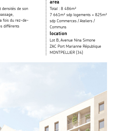
area
t densités de son
Total : 8 486m²
passage,
7 661m² sdp logements + 825m²
 la fois du rez-de-
sdp Commerces / Ateliers /
 différents
Communs
location
Lot B, Avenue Nina Simone
ZAC Port Marianne République
MONTPELLIER (34)