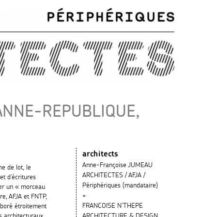
IANNE-REPUBLIQUE,
architects
Anne-Françoise JUMEAU
e de lot, le
ARCHITECTES / AFJA /
et d’écritures
Périphériques (mandataire)
uer un « morceau
+
ure, AFJA et FNTP,
FRANCOISE N’THEPE
aboré étroitement
s architecturaux
ARCHITECTURE & DESIGN