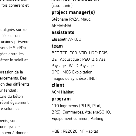
 fois cohérent et
(cotraitante)
project manager(s)
Stéphane RAZA, Maud
ARMAGNAC
s alignés sur rue
assistants
ifiés sur un
Elisabeth ANKOU
ructions présente
team
vers le Sud/Est.
BET TCE-ECO-VRD-HQE: EGIS
gées entre les
BET Acoustique : PEUTZ & Ass.
trer le soleil et
Paysage : WILD Paysage
pression de la
OPC : MCG Exploitation
 percements. Des
Images de synthèse : INUI
ion des différents
client
r l’enduit ;
ACM Habitat
xture du béton
program
créent également
110 logements (PLUS, PLAI,
re selon les
BRS), Commerces, Ateliers/SOHO,
Equipement commun, Parking
ents, sont
t une grande
HQE : RE2020, NF Habitat
tribuent à donner