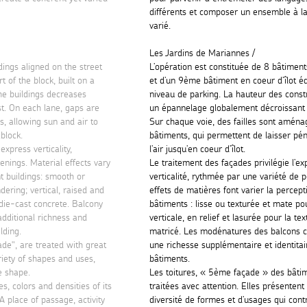
différents et composer un ensemble à la
varié.
Les Jardins de Mariannes /
dings aligned on the street
L’opération est constituée de 8 bâtiment
t of the block, built on a
et d’un 9ème bâtiment en coeur d’îlot éd
the buildings decreases
niveau de parking. La hauteur des const
st. On each lane, gaps are
un épannelage globalement décroissant 
, allowing sun and air to
Sur chaque voie, des failles sont aména
block.
bâtiments, qui permettent de laisser péné
xpress verticality,
l’air jusqu’en coeur d’îlot.
enings. Material effects vary
Le traitement des façades privilégie l’ex
nt buildings: smooth or
verticalité, rythmée par une variété de
dering; vertical, raised and
effets de matières font varier la percept
 die-cast concrete. Balcony
bâtiments : lisse ou texturée et mate pou
dditional richness and
verticale, en relief et lasurée pour la te
lding.
matricé. Les modénatures des balcons 
çade", are treated with great
une richesse supplémentaire et identitai
riety of shapes and uses,
bâtiments.
ve shape.
Les toitures, « 5ème façade » des bâtim
s, colors and densities of its
traitées avec attention. Elles présenten
 place of passage, activity
diversité de formes et d’usages qui con