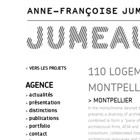
110 LOGEM
<
VERS LES PROJETS
AGENCE
MONTPELL
actualités
MONTPELLIER
présentation
In the monochrome desired by
distinctions
presents a diversity of archi
publications
combined to form a "piece of 
portfolio
architectural firms, AFJA and
consortium, collaborated clos
contact
architectural languages and 