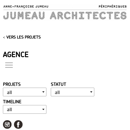
Skip to
main
content
<
VERS LES PROJETS
AGENCE
actualités
présentation
PROJETS
STATUT
distinctions
publications
TIMELINE
portfolio
contact
liens