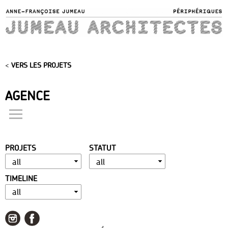
Skip to
main
content
<
VERS LES PROJETS
AGENCE
actualités
présentation
PROJETS
STATUT
distinctions
publications
TIMELINE
portfolio
contact
liens