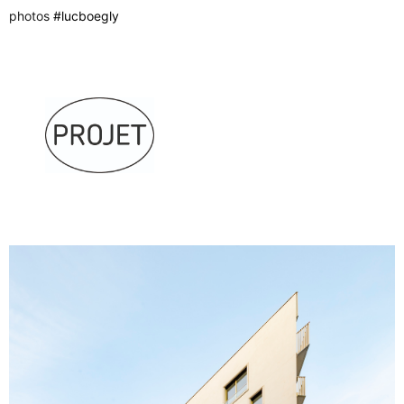
photos
#lucboegly