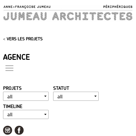
Skip to
main
content
<
VERS LES PROJETS
AGENCE
actualités
présentation
PROJETS
STATUT
distinctions
publications
TIMELINE
portfolio
contact
liens