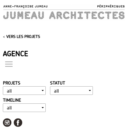
Skip to
main
content
<
VERS LES PROJETS
AGENCE
actualités
présentation
PROJETS
STATUT
distinctions
publications
TIMELINE
portfolio
contact
liens