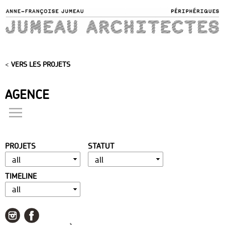
Skip to
main
content
<
VERS LES PROJETS
AGENCE
actualités
présentation
PROJETS
STATUT
distinctions
publications
TIMELINE
portfolio
contact
liens