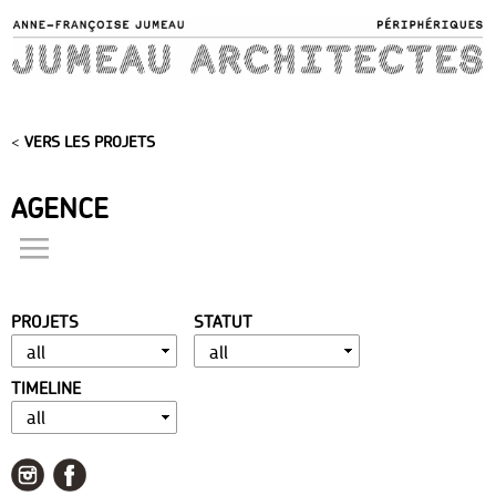
Skip to
main
content
<
VERS LES PROJETS
AGENCE
actualités
présentation
PROJETS
STATUT
distinctions
publications
TIMELINE
portfolio
contact
liens