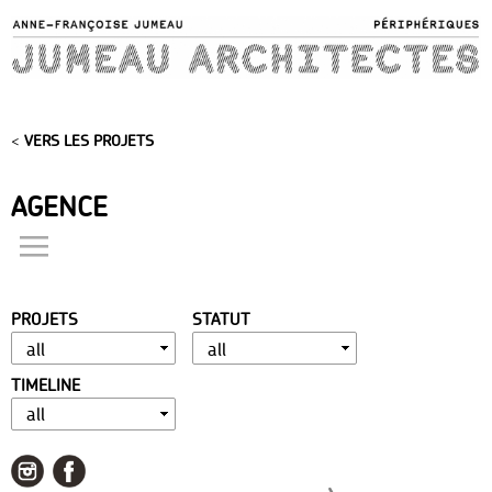
Skip to
main
content
<
VERS LES PROJETS
AGENCE
actualités
présentation
PROJETS
STATUT
distinctions
publications
TIMELINE
portfolio
contact
liens