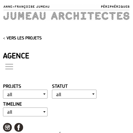
Skip to
main
content
<
VERS LES PROJETS
AGENCE
actualités
présentation
PROJETS
STATUT
distinctions
publications
TIMELINE
portfolio
contact
liens