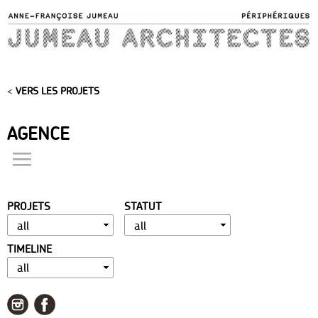
Skip to
main
content
<
VERS LES PROJETS
AGENCE
actualités
présentation
PROJETS
STATUT
distinctions
publications
TIMELINE
portfolio
contact
liens