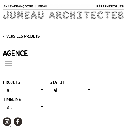
Skip to
main
content
<
VERS LES PROJETS
AGENCE
actualités
présentation
PROJETS
STATUT
distinctions
publications
TIMELINE
portfolio
contact
liens