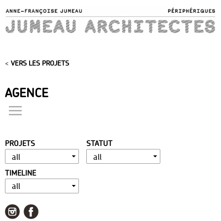
Skip to
main
content
<
VERS LES PROJETS
AGENCE
actualités
présentation
PROJETS
STATUT
distinctions
publications
TIMELINE
portfolio
contact
liens