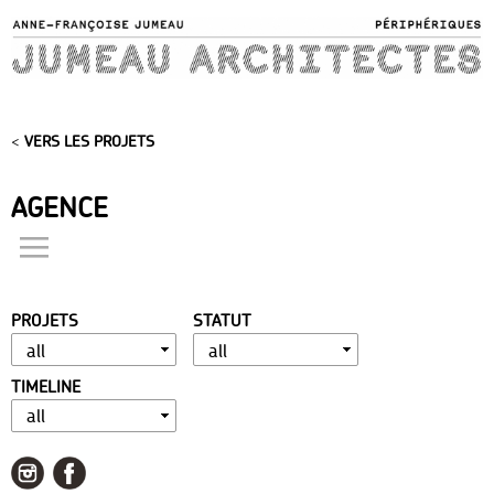
Skip to
main
content
<
VERS LES PROJETS
AGENCE
actualités
présentation
PROJETS
STATUT
distinctions
publications
TIMELINE
portfolio
contact
liens