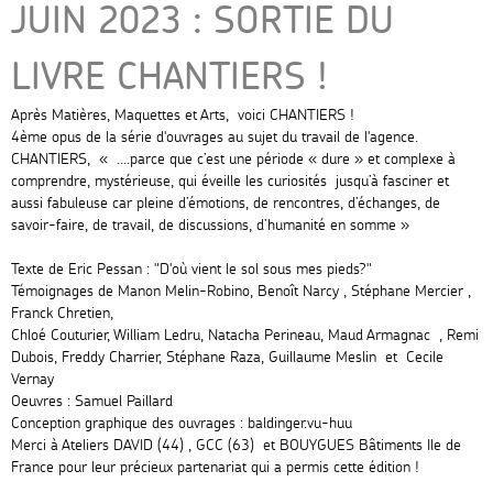
JUIN 2023 : SORTIE DU
LIVRE CHANTIERS !
Après Matières, Maquettes et Arts, voici CHANTIERS !
4ème opus de la série d'ouvrages au sujet du travail de l'agence.
CHANTIERS, « ....parce que c’est une période « dure » et complexe à
comprendre, mystérieuse, qui éveille les curiosités jusqu’à fasciner et
aussi fabuleuse car pleine d’émotions, de rencontres, d’échanges, de
savoir-faire, de travail, de discussions, d’humanité en somme »
Texte de Eric Pessan : "D'où vient le sol sous mes pieds?"
Témoignages de Manon Melin-Robino, Benoît Narcy , Stéphane Mercier ,
Franck Chretien,
Chloé Couturier, William Ledru, Natacha Perineau, Maud Armagnac , Remi
Dubois, Freddy Charrier, Stéphane Raza, Guillaume Meslin et Cecile
Vernay
Oeuvres : Samuel Paillard
Conception graphique des ouvrages : baldinger.vu-huu
Merci à Ateliers DAVID (44) , GCC (63) et BOUYGUES Bâtiments Ile de
France pour leur précieux partenariat qui a permis cette édition !