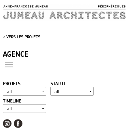
Skip to
main
content
<
VERS LES PROJETS
AGENCE
actualités
présentation
PROJETS
STATUT
distinctions
publications
TIMELINE
portfolio
contact
liens