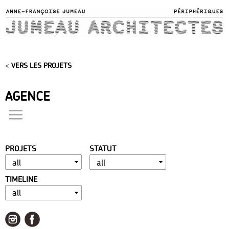
Skip to
main
content
<
VERS LES PROJETS
AGENCE
actualités
présentation
PROJETS
STATUT
distinctions
publications
TIMELINE
portfolio
contact
liens