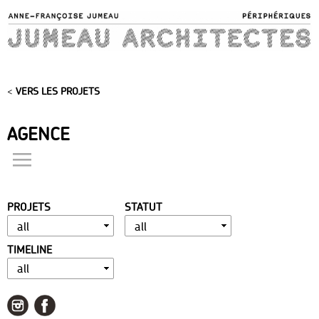
Skip to
main
content
<
VERS LES PROJETS
AGENCE
actualités
présentation
PROJETS
STATUT
distinctions
publications
TIMELINE
portfolio
contact
liens