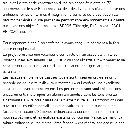
troubler. Le projet de construction d’une résidence étudiante de 72
logements sur le site Boutonnet, au-delà des évolutions d’usage, porte des
ambitions fortes en termes d’intégration urbaine et de préservation du
patrimoine végétal d’une part et de performance environnementale d’autre
part avec des objectifs ambitieux : BEPOS Effinergie, E+C- niveau E3C1,
RE 2020 anticipée.
Pour répondre à ces 2 objectifs nous avons conçu un bâtiment à la fois
sobre et sophistiqué.
Le projet présente une volumétrie compacte et ramassée qui limite son
impact sur les avoisinants. Les 72 studios sont répartis sur 4 niveaux et se
répartissent de part et d’autre d’une circulation rectiligne large et
traversante.
Les façades en pierre de Castries locale sont mises en œuvre selon un
procédé de double mur dit « mur manteau » qui confère une excellente
isolation en hiver comme en été. Les percements sont soulignés par des
encadrements métalliques en aluminium anodisé dont les tons bronze
s’harmonise aux teintes claires de la pierre naturelle. Les proportions des
ouvertures, les effets de saillies des encadrements et le parement de
façade sont autant d’éléments architecturaux qui créent un lien entre le
nouveau bâtiment et les édifices existants conçus par Marcel Bernard. La
toiture traitée telle une « cinquième façade » est végétalisée accueille des