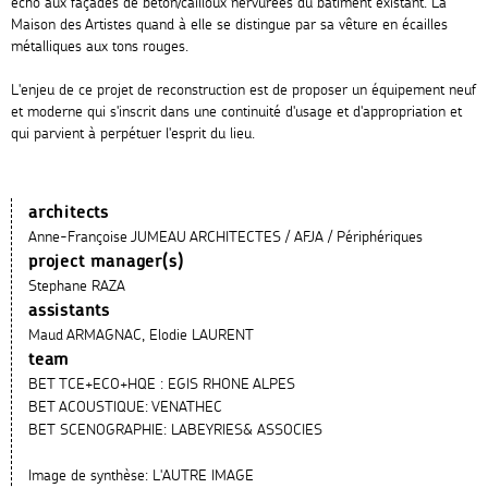
écho aux façades de béton/cailloux nervurées du bâtiment existant. La
Maison des Artistes quand à elle se distingue par sa vêture en écailles
métalliques aux tons rouges.
L'enjeu de ce projet de reconstruction est de proposer un équipement neuf
et moderne qui s'inscrit dans une continuité d'usage et d'appropriation et
qui parvient à perpétuer l'esprit du lieu.
architects
Anne-Françoise JUMEAU ARCHITECTES / AFJA / Périphériques
project manager(s)
Stephane RAZA
assistants
Maud ARMAGNAC, Elodie LAURENT
team
BET TCE+ECO+HQE : EGIS RHONE ALPES
BET ACOUSTIQUE: VENATHEC
BET SCENOGRAPHIE: LABEYRIES& ASSOCIES
Image de synthèse: L'AUTRE IMAGE