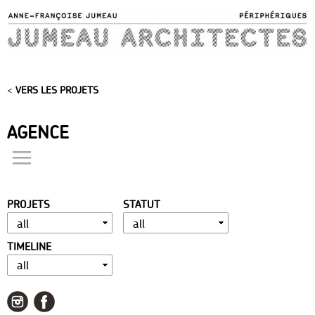
Skip to
main
content
<
VERS LES PROJETS
AGENCE
actualités
présentation
PROJETS
STATUT
distinctions
publications
TIMELINE
portfolio
contact
liens