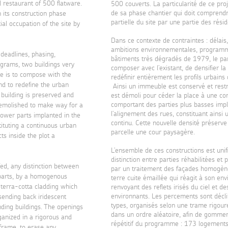
l restaurant of 500 flatware.
500 couverts. La particularité de ce proj
de sa phase chantier qui doit comprendr
n its construction phase
partielle du site par une partie des rési
ial occupation of the site by
Dans ce contexte de contraintes : délais
ambitions environnementales, program
: deadlines, phasing,
bâtiments très dégradés de 1979, le par
grams, two buildings very
composer avec l’existant, de densifier la
e is to compose with the
redéfinir entièrement les profils urbains
and to redefine the urban
Ainsi un immeuble est conservé et restr
a building is preserved and
est démoli pour céder la place à une co
comportant des parties plus basses imp
demolished to make way for a
l’alignement des rues, constituant ainsi 
lower parts implanted in the
continu. Cette nouvelle densité préserve 
tituting a continuous urban
parcelle une cour paysagère.
ts inside the plot a
L’ensemble de ces constructions est unif
distinction entre parties réhabilitées et 
ifed, any distinction between
par un traitement des façades homogèn
 parts, by a homogenous
terre cuite émaillée qui réagit à son e
terra-cotta cladding which
renvoyant des reflets irisés du ciel et d
environnants. Les percements sont décl
sending back iridescent
types, organisés selon une trame rigour
nding buildings. The openings
dans un ordre aléatoire, afin de gommer
ganized in a rigorous and
répétitif du programme : 173 logements
frame, to erase any