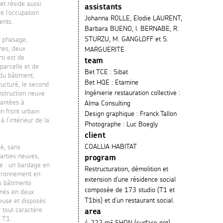
et réside aussi
assistants
e l’occupation
Johanna ROLLE, Elodie LAURENT,
dents.
Barbara BUENO, l. BERNABE, R.
STURZU, M. GANGLOFF et S.
, phasage,
mes, deux
MARGUERITE
ti est de
team
 parcelle et de
Bet TCE : Sibat
 du bâtiment.
Bet HQE : Etamine
ucturé, le second
Ingénierie restauration collective :
nstruction neuve
lantées à
Alma Consulting
un front urbain
Design graphique : Franck Tallon
à l’intérieur de la
Photographe : Luc Boegly
client
COALLIA HABITAT
ié, sans
parties neuves,
program
e : un bardage en
Restructuration, démolition et
nvironnement en
extension d’une résidence social
es bâtiments
composée de 173 studio (T1 et
inés en deux
T1bis) et d’un restaurant social.
euse et disposés
 tout caractère
area
 T1.
4 222 m² SHON (surface net)