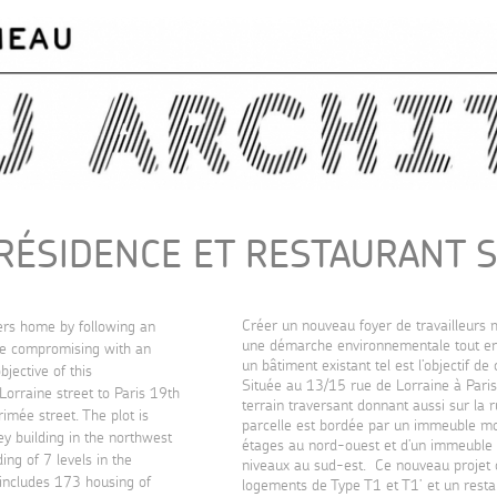
Skip to
main
content
 RÉSIDENCE ET RESTAURANT S
Créer un nouveau foyer de travailleurs 
rs home by following an
une démarche environnementale tout e
le compromising with an
un bâtiment existant tel est l’objectif de
bjective of this
Située au 13/15 rue de Lorraine à Pari
Lorraine street to Paris 19th
terrain traversant donnant aussi sur la 
rimée street. The plot is
parcelle est bordée par un immeuble m
y building in the northwest
étages au nord-ouest et d’un immeuble
ing of 7 levels in the
niveaux au sud-est. Ce nouveau proje
includes 173 housing of
logements de Type T1 et T1’ et un resta