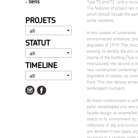
liens
Type T1 and T1 ' and a socia
The features of project lies i
which should include the part
PROJETS
some residents.
In this context of constraints
environmental ambitions, pro
STATUT
degraded of 1979. The choic
existing, to densify the plot 
skyline of the building.Thus 
TIMELINE
restructured, the second is 
new construction containing 
alignment of streets, so cons
front. This new density protec
landscaped courtyard.
All these constructions is un
parts rehabilitated and new
facade design: an enamelled 
reacts to its environment by 
reflections of sky and surrou
are declined in two types, or
arranged in a random order 