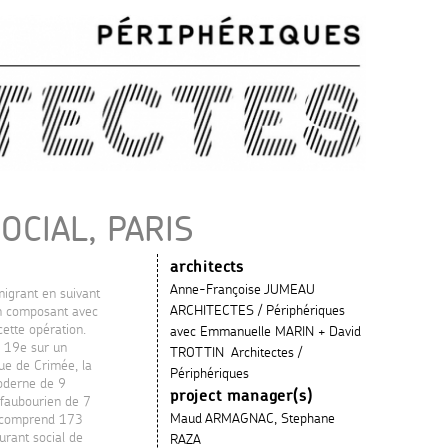
OCIAL, PARIS
architects
Anne-Françoise JUMEAU
migrant en suivant
ARCHITECTES / Périphériques
n composant avec
 cette opération.
avec Emmanuelle MARIN + David
s 19e sur un
TROTTIN Architectes /
rue de Crimée, la
Périphériques
oderne de 9
project manager(s)
 faubourien de 7
Maud ARMAGNAC, Stephane
t comprend 173
urant social de
RAZA