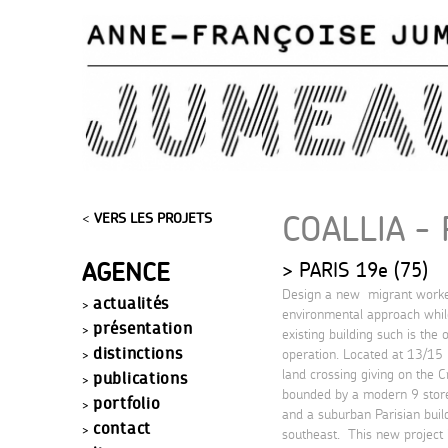
COALLIA -
<
VERS LES PROJETS
AGENCE
PARIS 19e (75)
Design a new migrant worke
actualités
environmental approach whi
présentation
existing building such is the o
distinctions
operation. Located at 13/15 
land crossing giving on the C
publications
bounded by a modern 9 store
portfolio
and a suburban Parisian build
contact
southeast. This new project 