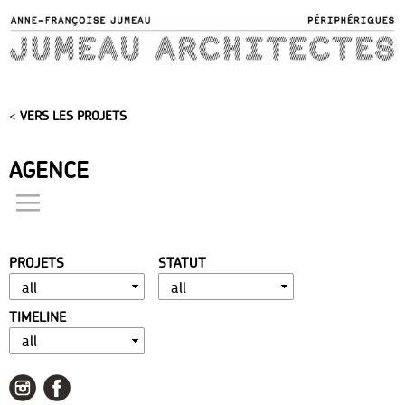
Skip to
main
content
<
VERS LES PROJETS
AGENCE
actualités
présentation
PROJETS
STATUT
distinctions
publications
TIMELINE
portfolio
contact
liens