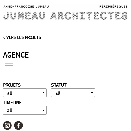
Skip to
main
content
<
VERS LES PROJETS
AGENCE
actualités
présentation
PROJETS
STATUT
distinctions
publications
TIMELINE
portfolio
contact
liens