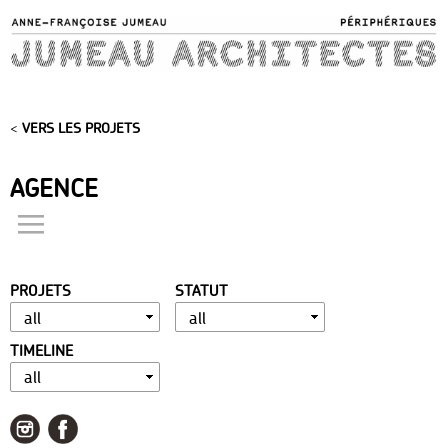
Skip to
main
content
<
VERS LES PROJETS
AGENCE
actualités
présentation
PROJETS
STATUT
distinctions
publications
TIMELINE
portfolio
contact
liens