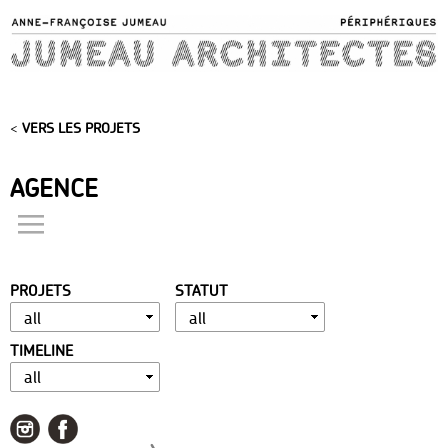
Skip to
main
content
<
VERS LES PROJETS
AGENCE
actualités
présentation
PROJETS
STATUT
distinctions
publications
TIMELINE
portfolio
contact
liens