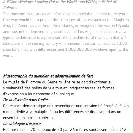
A Billion Windows Looking Out to the World, and Within, a Babel of
Cultures
The museum must act as an informative channel that is open to the world.
One way would be to project direct images of places such as the Maghreb,
Asia, the Americas and South Sea Islands, or images of the war in Uganda
and riots in the deprived neighbourhoods of Los Angeles. This informative
type of architecture is a precursor of the architectural revolution that will
take place in the coming century - a museum that can be read as 1,000
chambers filled with differences and 1,000,000,000 windows open to the
world.
Muséographie du quotidien et désacralisation de l'art
Le musée de l'Homme du 3ème millénaire se doit d'exprimer la
simultanéité des points de vue tout en intégrant toutes les formes
d'expression à leur contexte géo-politique.
De la diversité dans l'unité
Cet espace démocratique doit revendiquer une certaine hétérogénéité. Un
monde dédié à la multiplicité, où les différences se dissolvent dans un
ensemble unitaire et cohérent.
Le catalogue d’espace
Pour ce musée, 70 plateaux de 20 par 26 mètres sont assemblés en 12