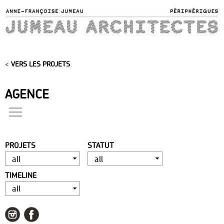
Skip to
main
content
<
VERS LES PROJETS
AGENCE
actualités
présentation
PROJETS
STATUT
distinctions
publications
TIMELINE
portfolio
contact
liens