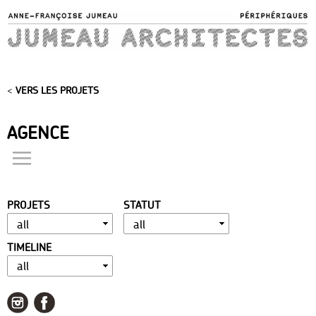
Skip to
main
content
<
VERS LES PROJETS
AGENCE
actualités
présentation
PROJETS
STATUT
distinctions
publications
TIMELINE
portfolio
contact
liens