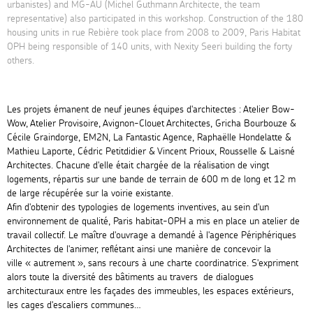
urbanistes) and MG-AU (Michel Guthmann Architecte, the team
representative) also participated in this workshop. Construction of the 180
housing units in rue Rebière took place from 2008 to 2009, Paris Habitat
OPH being responsible of 140 units, with Nexity Seeri building the forty
others.
Les projets émanent de neuf jeunes équipes d'architectes : Atelier Bow-
Wow, Atelier Provisoire, Avignon-Clouet Architectes, Gricha Bourbouze &
Cécile Graindorge, EM2N, La Fantastic Agence, Raphaëlle Hondelatte &
Mathieu Laporte, Cédric Petitdidier & Vincent Prioux, Rousselle & Laisné
Architectes. Chacune d'elle était chargée de la réalisation de vingt
logements, répartis sur une bande de terrain de 600 m de long et 12 m
de large récupérée sur la voirie existante.
Afin d'obtenir des typologies de logements inventives, au sein d'un
environnement de qualité, Paris habitat-OPH a mis en place un atelier de
travail collectif. Le maître d'ouvrage a demandé à l'agence Périphériques
Architectes de l'animer, reflétant ainsi une manière de concevoir la
ville « autrement », sans recours à une charte coordinatrice. S'expriment
alors toute la diversité des bâtiments au travers de dialogues
architecturaux entre les façades des immeubles, les espaces extérieurs,
les cages d'escaliers communes…