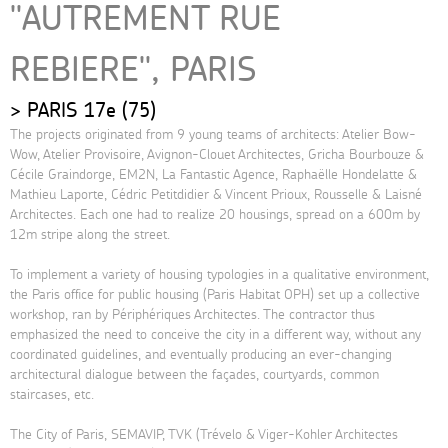
"AUTREMENT RUE
REBIERE", PARIS
PARIS 17e (75)
The projects originated from 9 young teams of architects: Atelier Bow-
Wow, Atelier Provisoire, Avignon-Clouet Architectes, Gricha Bourbouze &
Cécile Graindorge, EM2N, La Fantastic Agence, Raphaëlle Hondelatte &
Mathieu Laporte, Cédric Petitdidier & Vincent Prioux, Rousselle & Laisné
Architectes. Each one had to realize 20 housings, spread on a 600m by
12m stripe along the street.
To implement a variety of housing typologies in a qualitative environment,
the Paris office for public housing (Paris Habitat OPH) set up a collective
workshop, ran by Périphériques Architectes. The contractor thus
emphasized the need to conceive the city in a different way, without any
coordinated guidelines, and eventually producing an ever-changing
architectural dialogue between the façades, courtyards, common
staircases, etc.
The City of Paris, SEMAVIP, TVK (Trévelo & Viger-Kohler Architectes