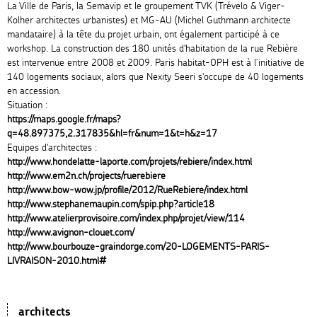
La Ville de Paris, la Semavip et le groupement TVK (Trévelo & Viger-
Kolher architectes urbanistes) et MG-AU (Michel Guthmann architecte
mandataire) à la tête du projet urbain, ont également participé à ce
workshop. La construction des 180 unités d'habitation de la rue Rebière
est intervenue entre 2008 et 2009. Paris habitat-OPH est à l’initiative de
140 logements sociaux, alors que Nexity Seeri s'occupe de 40 logements
en accession.
Situation :
https://maps.google.fr/maps?
q=48.897375,2.317835&hl=fr&num=1&t=h&z=17
Equipes d'architectes :
http://www.hondelatte-laporte.com/projets/rebiere/index.html
http://www.em2n.ch/projects/ruerebiere
http://www.bow-wow.jp/profile/2012/RueRebiere/index.html
http://www.stephanemaupin.com/spip.php?article18
http://www.atelierprovisoire.com/index.php/projet/view/114
http://www.avignon-clouet.com/
http://www.bourbouze-graindorge.com/20-LOGEMENTS-PARIS-
LIVRAISON-2010.html#
architects