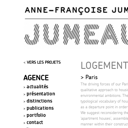
LOGEMENTS
<
VERS LES PROJETS
AGENCE
Paris
The driving forces of our Par
actualités
qualitative approach to hous
présentation
environmental ambitions. The
distinctions
typological vocabulary of ho
as a departure point in order
publications
We suggest reconsidering the 
portfolio
‘apartment houses’, assemble
contact
manner within their construc