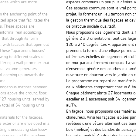
paces which are more
espaces communs un peu plus généreux
Ces espaces communs sont le vrai point
the anchoring point of the
projet. Ils forment un lieu tampon non ch
ed space that facilitates the
la gestion thermique des façades et dev
es. These spaces are
de pratique sociale qualitatif.
nformal real socializing.
Nous proposons des logements dont l
that through its form
génère 2 à 3 orientations. Soit des faç
s, with facades that open out
120 a 240 degrés. Ces « appartement 
These "apartment houses"
prennent la forme d’une ellipse permetta
owing to different scales of
différentes échelles de logement et d’of
ffering a wall perimeter that
de mur particulièrement compact. La vo
total volume generates
d’ensemble génère des courbes qui am
al opening up towards the
ouverture en douceur vers le jardin en cœ
ock.
Le programme est réparti de manière 
homogenous manner between
deux bâtiments comportant chacun 6 ét
loors above the ground floor.
Chaque bâtiment abrite 27 logements d
f 27 housing units, served by
escalier et 1 ascenseur, soit 54 logemen
A total of 54 housing units
au T4.
En façade, nous proposons des matériau
terials for the facades.
chaleureux. Ainsi les façades isolées par 
e exterior are enveloped in a
revêtues d’une vêture alternant des ba
bright ondulating stainless-
bois (mélèze) et des bandes de bardage 
 balconies and the windows,
brillant et ondulé. Au droit des balcons e