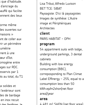
 que d’habitude.
Lisa Tribut, Alfredo Luvison
 d’ancrage du
BET TCE: SIBAT
auffé qui facilite
Paysagiste: D'ici là paysagistes
iennent des lieux
Images de synthèse: L'Autre
image et Périphériques
a forme même
Architectes
ades ouvertes sur
client
maisons »
PARIS HABITAT - OPH
nt de coller aux
frir un périmètre
program
lumétrie
54 appartment suits with lodge,
ènent à une
underground parkings, 3 dental
ur d'îlot.
cabinets
homogène entre
Building with low energy
ages sur RDC.
consumption (BBC),
esservis par 1
correposponding to Plan Climat
ts au total, du T1
Label Effinergy - 25%, equal to a
consumption less than 50
x solides et
kWh.ep/m2shon(net floor
l’extérieur sont
area)/year
ndes de bardage
area
en inox recuit
4 481 m² SHON (net floor area)
t des fenêtres, le