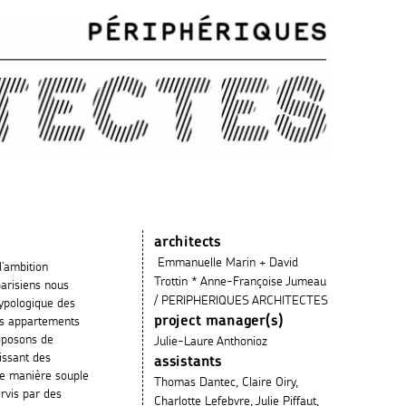
architects
Emmanuelle Marin + David
l’ambition
Trottin * Anne-Françoise Jumeau
arisiens nous
/ PERIPHERIQUES ARCHITECTES
typologique des
project manager(s)
es appartements
oposons de
Julie-Laure Anthonioz
nissant des
assistants
e manière souple
Thomas Dantec, Claire Oiry,
ervis par des
Charlotte Lefebvre, Julie Piffaut,