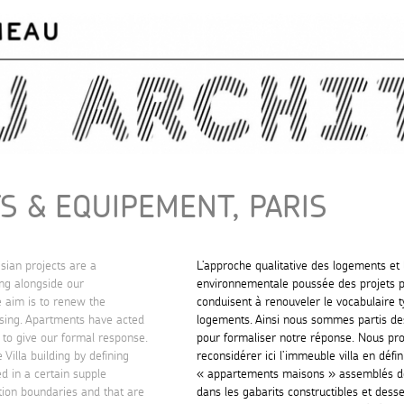
Skip to
main
content
 & EQUIPEMENT, PARIS
isian projects are a
L’approche qualitative des logements et 
ing alongside our
environnementale poussée des projets p
 aim is to renew the
conduisent à renouveler le vocabulaire 
using. Apartments have acted
logements. Ainsi nous sommes partis d
 to give our formal response.
pour formaliser notre réponse. Nous pr
Villa building by defining
reconsidérer ici l’immeuble villa en défi
d in a certain supple
« appartements maisons » assemblés d
tion boundaries and that are
dans les gabarits constructibles et dess