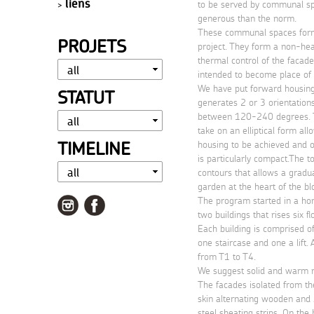
liens
to be served by communal s
generous than the norm.
These communal spaces form 
PROJETS
project. They form a non-heat
thermal control of the facad
intended to become place of i
We have put forward housing 
STATUT
generates 2 or 3 orientation
between 120-240 degrees. 
take on an elliptical form all
TIMELINE
housing to be achieved and o
is particularly compact.The 
contours that allows a gradu
garden at the heart of the bl
The program started in a 
two buildings that rises six f
Each building is comprised o
one staircase and one a lift. 
from T1 to T4.
We suggest solid and warm ma
The facades isolated from th
skin alternating wooden and 
steel sheating strips. On the