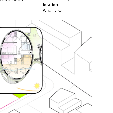
location
Paris, France