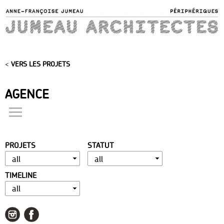
Skip to
main
content
<
VERS LES PROJETS
AGENCE
actualités
présentation
PROJETS
STATUT
distinctions
publications
TIMELINE
portfolio
contact
liens