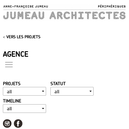
Skip to
main
content
<
VERS LES PROJETS
AGENCE
actualités
présentation
PROJETS
STATUT
distinctions
publications
TIMELINE
portfolio
contact
liens