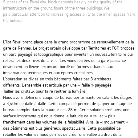
Success of the Féval city-block depends heavily on the quality of the
infrastructure on the ground floors of the three buildings. We
paid particular attention to increasing accessibility to the inner spaces from
the outside.
L’îlot Féval prend place dans le grand programme de renouvellement de la
gare de Rennes. Le projet urbain développé par Territoires et FGP propose
un parti paysagé et topographique pour inventer un nouveau territoire qui
reliera les deux rives de la ville. Les voies ferrées de la gare passante
deviennent un fleuve ferroviaire bordé de formes urbaines aux
implantations tectoniques et aux épures cristallines.
L’opération se divise en trois bâtiments faites par 3 architects
differents. L’ensemble est articulé par une « faille » paysagée.
Tailler les cristaux pour faire rentrer la lumière.
Nous avons défini une coupe de bureau performante en calant les étages
à 3,40m de dalle à dalle. Cette compacité permet de gagner un étage de
bureau complet dans la hauteur des 28 m. Cette solution créé ainsi une
surface importante qui nous donne la latitude de « tailler » plus
franchement dans les volumes de la faisabilité. Ainsi le « mouvement »
des bâtiments est plus généreux, spectaculaire. Cette possibilité de
retailler les volumes nous permet de créer une vallée au droit de la