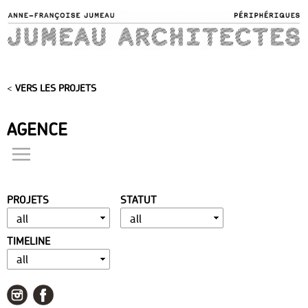
Skip to
main
content
<
VERS LES PROJETS
AGENCE
actualités
présentation
PROJETS
STATUT
distinctions
publications
TIMELINE
portfolio
contact
liens