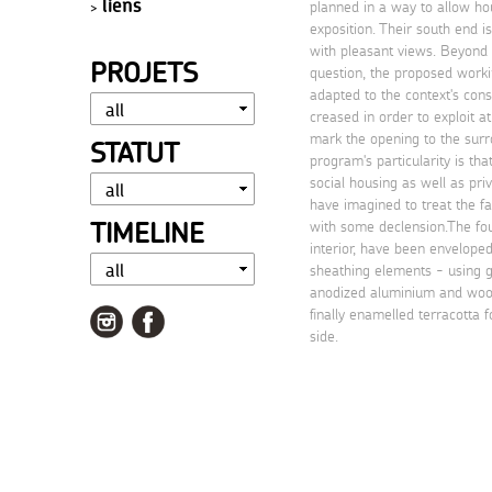
liens
planned in a way to allow ho
exposition. Their south end i
with pleasant views. Beyond 
PROJETS
question, the proposed worki
adapted to the context's con
creased in order to exploit at
mark the opening to the surr
STATUT
program's particularity is th
social housing as well as pri
have imagined to treat the 
TIMELINE
with some declension.The fou
interior, have been envelope
sheathing elements - using g
anodized aluminium and wood
finally enamelled terracotta 
side.