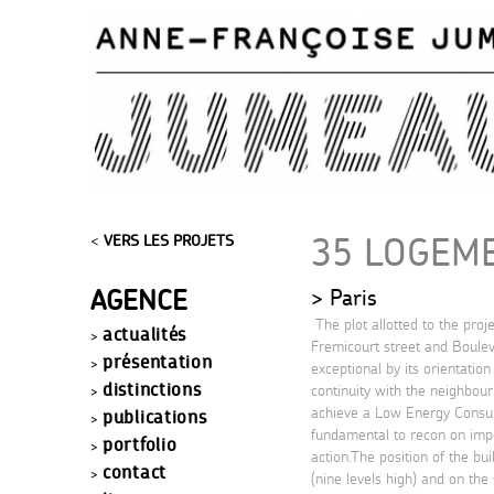
35 LOGEME
<
VERS LES PROJETS
AGENCE
Paris
The plot allotted to the proj
actualités
Fremicourt street and Bouleva
présentation
exceptional by its orientation
distinctions
continuity with the neighbour
achieve a Low Energy Consump
publications
fundamental to recon on impo
portfolio
action.The position of the bu
contact
(nine levels high) and on the s