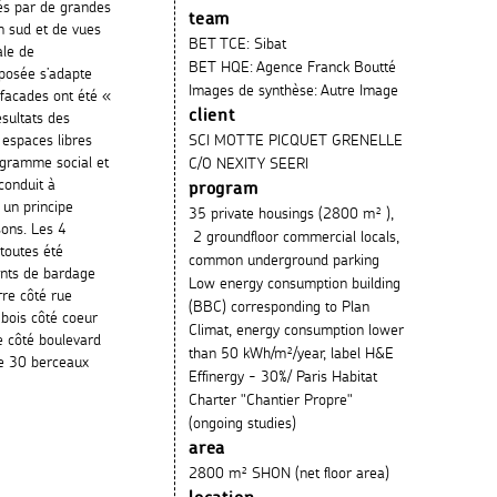
és par de grandes
team
in sud et de vues
BET TCE: Sibat
ale de
BET HQE: Agence Franck Boutté
oposée s’adapte
Images de synthèse: Autre Image
 facades ont été «
client
ésultats des
 espaces libres
SCI MOTTE PICQUET GRENELLE
ogramme social et
C/O NEXITY SEERI
conduit à
program
 un principe
35 private housings (2800 m² ),
sons. Les 4
2 groundfloor commercial locals,
 toutes été
common underground parking
ents de bardage
Low energy consumption building
rre côté rue
(BBC) corresponding to Plan
bois côté coeur
Climat, energy consumption lower
ée côté boulevard
than 50 kWh/m²/year, label H&E
he 30 berceaux
Effinergy - 30%/ Paris Habitat
Charter "Chantier Propre"
(ongoing studies)
area
2800 m² SHON (net floor area)