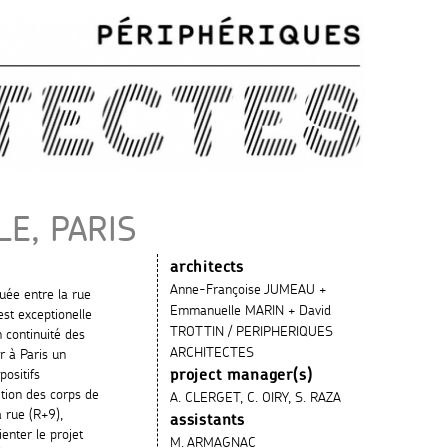
E, PARIS
architects
Anne-Françoise JUMEAU +
tuée entre la rue
Emmanuelle MARIN + David
est exceptionelle
TROTTIN / PERIPHERIQUES
n continuité des
ARCHITECTES
er à Paris un
positifs
project manager(s)
ition des corps de
A. CLERGET, C. OIRY, S. RAZA
a rue (R+9),
assistants
ienter le projet
M. ARMAGNAC