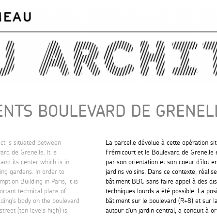
Skip to
main
content
NTS BOULEVARD DE GRENELL
ect is situated between
La parcelle dévolue à cette opération si
rd de Grenelle. It is
Frémicourt et le Boulevard de Grenelle 
 and its center which is in
par son orientation et son coeur d’ilot e
ing gardens. In order to
jardins voisins. Dans ce contexte, réalis
tion Building in Paris, it is
bâtiment BBC sans faire appel à des dis
rtant technical plans of
techniques lourds a été possible. La pos
ilding's body on the boulevard
bâtiment sur le boulevard (R+8) et sur l
treet (ten levels high) is
autour d’un jardin central, a conduit à or