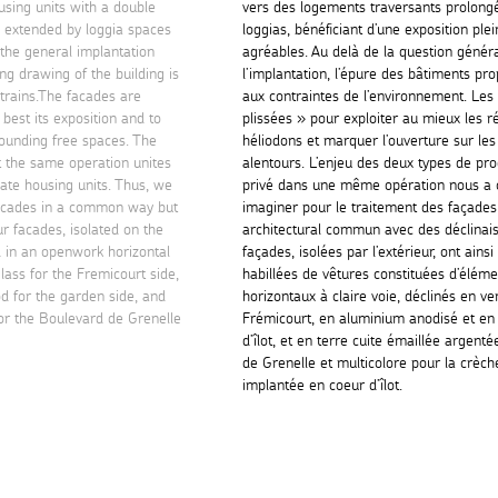
using units with a double
vers des logements traversants prolong
s extended by loggia spaces
loggias, bénéficiant d’une exposition ple
the general implantation
agréables. Au delà de la question génér
ng drawing of the building is
l’implantation, l’épure des bâtiments pr
strains.The facades are
aux contraintes de l’environnement. Les
 best its exposition and to
plissées » pour exploiter au mieux les r
ounding free spaces. The
héliodons et marquer l’ouverture sur les
at the same operation unites
alentours. L’enjeu des deux types de pr
vate housing units. Thus, we
privé dans une même opération nous a 
facades in a common way but
imaginer pour le traitement des façades
r facades, isolated on the
architectural commun avec des déclinai
d in an openwork horizontal
façades, isolées par l’extérieur, ont ainsi
lass for the Fremicourt side,
habillées de vêtures constituées d’élém
 for the garden side, and
horizontaux à claire voie, déclinés en ve
for the Boulevard de Grenelle
Frémicourt, en aluminium anodisé et en 
d’îlot, et en terre cuite émaillée argent
de Grenelle et multicolore pour la crèc
implantée en coeur d’îlot.