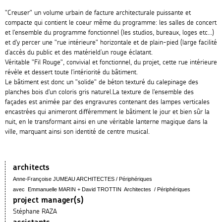
"Creuser" un volume urbain de facture architecturale puissante et
compacte qui contient le coeur même du programme: les salles de concert
et l'ensemble du programme fonctionnel (les studios, bureaux, loges etc...)
et d'y percer une "rue intérieure" horizontale et de plain-pied (large facilité
d’accès du public et des matérield’un rouge éclatant.
Véritable "Fil Rouge", convivial et fonctionnel, du projet, cette rue intérieure
révèle et dessert toute l'intériorité du bâtiment.
Le bâtiment est donc un "solide" de béton texturé du calepinage des
planches bois d'un coloris gris naturel.La texture de l'ensemble des
façades est animée par des engravures contenant des lampes verticales
encastrées qui animeront différemment le bâtiment le jour et bien sûr la
nuit, en le transformant ainsi en une véritable lanterne magique dans la
ville, marquant ainsi son identité de centre musical.
architects
Anne-Françoise JUMEAU ARCHITECTES
/ Périphériques
avec Emmanuelle MARIN + David TROTTIN Architectes
/ Périphériques
project manager(s)
Stéphane RAZA