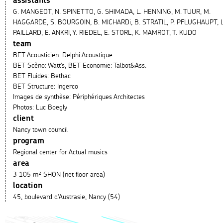
assistants
G. MANGEOT, N. SPINETTO, G. SHIMADA, L. HENNING, M. TUUR, M.
HAGGARDE, S. BOURGOIN, B. MICHARDi, B. STRATIL, P. PFLUGHAUPT, L
PAILLARD, E. ANKRI, Y. RIEDEL, E. STORL, K. MAMROT, T. KUDO
team
BET Acousticien: Delphi Acoustique
BET Scèno: Watt's, BET Economie: Talbot&Ass.
BET Fluides: Bethac
BET Structure: Ingerco
Images de synthèse: Périphériques Architectes
Photos: Luc Boegly
client
Nancy town council
program
Regional center for Actual musics
area
3 105 m² SHON (net floor area)
location
45, boulevard d'Austrasie, Nancy (54)