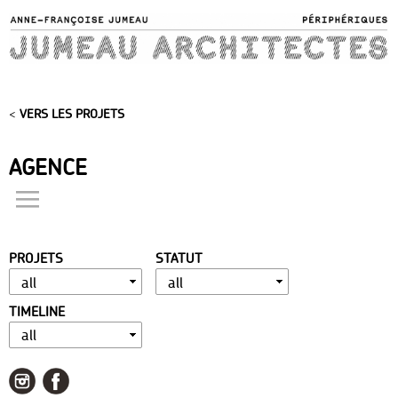
Skip to
main
content
<
VERS LES PROJETS
AGENCE
actualités
présentation
PROJETS
STATUT
distinctions
publications
TIMELINE
portfolio
contact
liens