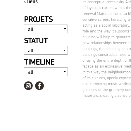
liens
its conceptual complexity. A
of layout, it carries with it t
renewal.Materials come to lif
PROJETS
sensitive screen, heralding t
acting as a social laboratory. 
role and the way it supports
building will help to genera
STATUT
new relationships between th
buildings, the shopping cent
buildings constructed here w
TIMELINE
of using the entire depth of 
façade as an expressive mediu
In this way the neighbourhood
of its cultures, openly expres
and combining music workshop
glimpses of the greenery outs
materials, creating a sense o