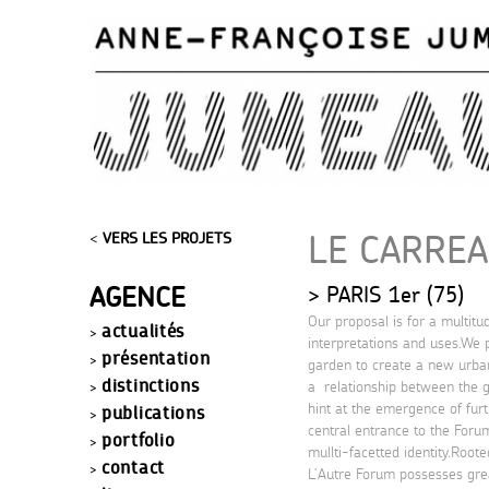
LE CARREA
<
VERS LES PROJETS
AGENCE
PARIS 1er (75)
Our proposal is for a multitu
actualités
interpretations and uses.We 
présentation
garden to create a new urban
distinctions
a relationship between the 
hint at the emergence of fur
publications
central entrance to the Forum
portfolio
mullti-facetted identity.Roote
contact
L’Autre Forum possesses grea