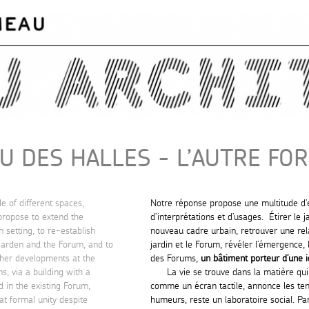
Skip to
main
content
U DES HALLES - L’AUTRE FOR
de of different spaces,
Notre réponse propose une multitude d’
propose to extend the
d’interprétations et d’usages. Étirer le 
 setting, to re-establish
nouveau cadre urbain, retrouver une rela
garden and the Forum, and to
jardin et le Forum, révéler l’émergence, 
ther developments at the
des Forums,
un bâtiment porteur d’une id
s, via a building with a
La vie se trouve dans la matière qui
d in the existing Forum,
comme un écran tactile, annonce les ten
t formal unity despite
humeurs, reste un laboratoire social. Pa