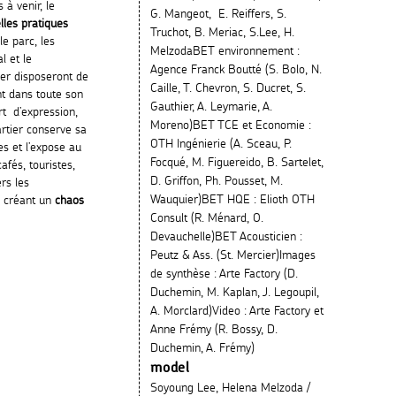
à venir, le
G. Mangeot, E. Reiffers, S.
lles pratiques
Truchot, B. Meriac, S.Lee, H.
le parc, les
MelzodaBET environnement :
l et le
Agence Franck Boutté (S. Bolo, N.
er disposeront de
Caille, T. Chevron, S. Ducret, S.
ent dans toute son
Gauthier, A. Leymarie, A.
t d’expression,
Moreno)BET TCE et Economie :
artier conserve sa
OTH Ingénierie (A. Sceau, P.
es et l’expose au
Focqué, M. Figuereido, B. Sartelet,
afés, touristes,
D. Griffon, Ph. Pousset, M.
rs les
Wauquier)BET HQE : Elioth OTH
, créant un
chaos
Consult (R. Ménard, O.
Devauchelle)BET Acousticien :
Peutz & Ass. (St. Mercier)Images
de synthèse : Arte Factory (D.
Duchemin, M. Kaplan, J. Legoupil,
A. Morclard)Video : Arte Factory et
Anne Frémy (R. Bossy, D.
Duchemin, A. Frémy)
model
Soyoung Lee, Helena Melzoda /