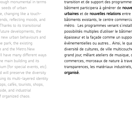
lthough monumental in terms
transition et de support des programmes 
he seeds of urban
bâtiment participera à générer de
nouve
e, changing like a touch-
urbaines
et de
nouvelles relations
entre 
rends, reflecting moods, and
bâtiments existants, le centre commercia
Thanks to its transitional
métro. Les programmes venant s’install
 future developments, the
possibilités multiples d’utiliser le bâtim
te new urban behaviours and
épaisseur et la façade comme un suppor
e park, the existing
évènementielles ou autres… Ainsi, le qu
re and the Metro.New
diversité de cultures, de ville multicouch
ill have many different ways
grand jour, mêlant ateliers de musique, c
the main building and its
commerces, morceaux de nature à trave
m (for special events, etc).
transparences, les matériaux industriels
 will preserve the diversity
organisé.
sing its multi-layered identity
s, cafés, tourists, shops,
ide, and industrial
f organized chaos.