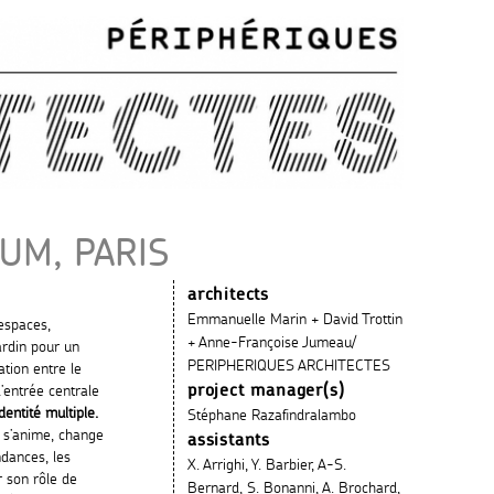
UM, PARIS
architects
Emmanuelle Marin + David Trottin
espaces,
+ Anne-Françoise Jumeau/
jardin pour un
PERIPHERIQUES ARCHITECTES
tion entre le
project manager(s)
l’entrée centrale
entité multiple.
Stéphane Razafindralambo
 s’anime, change
assistants
dances, les
X. Arrighi, Y. Barbier, A-S.
r son rôle de
Bernard, S. Bonanni, A. Brochard,