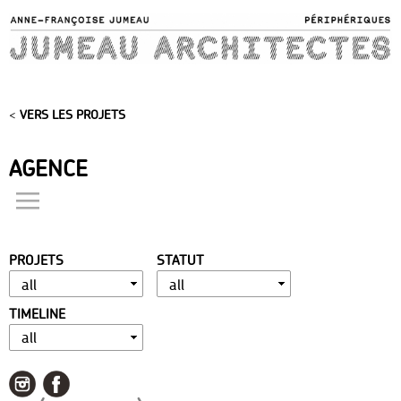
Skip to
main
content
<
VERS LES PROJETS
AGENCE
actualités
présentation
PROJETS
STATUT
distinctions
publications
TIMELINE
portfolio
contact
liens