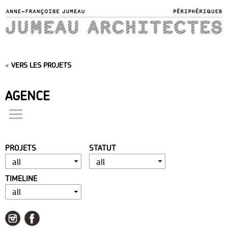
Skip to
main
content
<
VERS LES PROJETS
AGENCE
actualités
présentation
PROJETS
STATUT
distinctions
publications
TIMELINE
portfolio
contact
liens