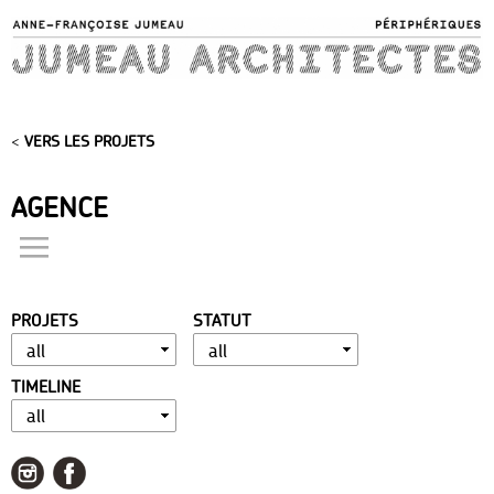
Skip to
main
content
<
VERS LES PROJETS
AGENCE
actualités
présentation
PROJETS
STATUT
distinctions
publications
TIMELINE
portfolio
contact
liens