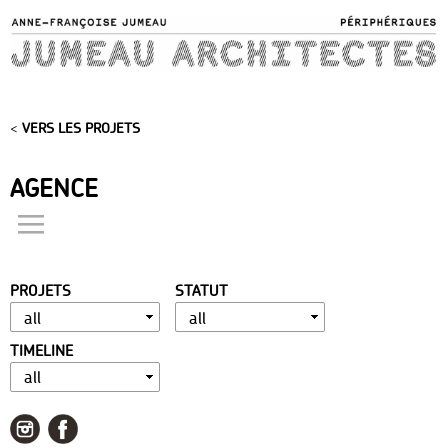
Skip to
main
content
<
VERS LES PROJETS
AGENCE
actualités
présentation
PROJETS
STATUT
distinctions
publications
TIMELINE
portfolio
contact
liens