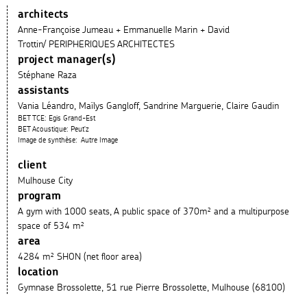
architects
Anne-Françoise Jumeau + Emmanuelle Marin + David
Trottin/ PERIPHERIQUES ARCHITECTES
project manager(s)
Stéphane Raza
assistants
Vania Léandro, Maïlys Gangloff, Sandrine Marguerie, Claire Gaudin
BET TCE: Egis Grand-Est
BET Acoustique: Peut'z
Image de synthèse: Autre Image
client
Mulhouse City
program
A gym with 1000 seats, A public space of 370m² and a multipurpose
space of 534 m²
area
4284 m² SHON (net floor area)
location
Gymnase Brossolette, 51 rue Pierre Brossolette, Mulhouse (68100)