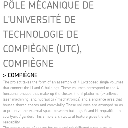
PÔLE MÉCANIQUE DE
L'UNIVERSITÉ DE
TECHNOLOGIE DE
COMPIÈGNE (UTC),
COMPIÈGNE
COMPIÈGNE
The project takes the form of an assembly of 4 juxtaposed single volumes
that connect the H and G buildings. These volumes correspond to the 4
functional entities that make up the cluster: the 3 platforms (excellence,
laser machining, and hydraulics / mechatronics) and a entrance area that
houses shared spaces and conviviality. These volumes are arranged so as
to preserve the external space between buildings G and H, requalified in
courtyard / garden. This simple architectural feature gives the site
readability.
The organization of spaces for new and rehabilitated parts aims to