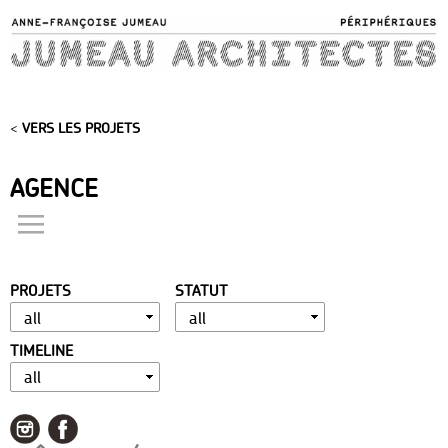
Skip to
main
content
<
VERS LES PROJETS
AGENCE
actualités
présentation
PROJETS
STATUT
distinctions
publications
TIMELINE
portfolio
contact
liens