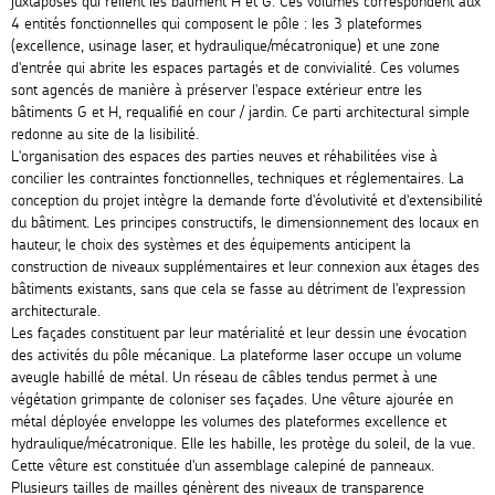
juxtaposés qui relient les bâtiment H et G. Ces volumes correspondent aux
4 entités fonctionnelles qui composent le pôle : les 3 plateformes
(excellence, usinage laser, et hydraulique/mécatronique) et une zone
d'entrée qui abrite les espaces partagés et de convivialité. Ces volumes
sont agencés de manière à préserver l'espace extérieur entre les
bâtiments G et H, requalifié en cour / jardin. Ce parti architectural simple
redonne au site de la lisibilité.
L'organisation des espaces des parties neuves et réhabilitées vise à
concilier les contraintes fonctionnelles, techniques et réglementaires. La
conception du projet intègre la demande forte d'évolutivité et d'extensibilité
du bâtiment. Les principes constructifs, le dimensionnement des locaux en
hauteur, le choix des systèmes et des équipements anticipent la
construction de niveaux supplémentaires et leur connexion aux étages des
bâtiments existants, sans que cela se fasse au détriment de l'expression
architecturale.
Les façades constituent par leur matérialité et leur dessin une évocation
des activités du pôle mécanique. La plateforme laser occupe un volume
aveugle habillé de métal. Un réseau de câbles tendus permet à une
végétation grimpante de coloniser ses façades. Une vêture ajourée en
métal déployée enveloppe les volumes des plateformes excellence et
hydraulique/mécatronique. Elle les habille, les protège du soleil, de la vue.
Cette vêture est constituée d'un assemblage calepiné de panneaux.
Plusieurs tailles de mailles génèrent des niveaux de transparence