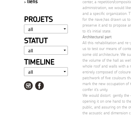
liens
center, a repetition/compositi
administration, we would like
and a specific organization. T
PROJETS
for the nave,has drawn us to
preserve it and to propose a
to it's initial state.
Architectural part
STATUT
All this rehabilitation and r
us to test our means of cont
some old architecture. We su
TIMELINE
the volume of the hall as well
whole roof and walls with a 
entirely composed of coloured
patchwork of five coulours 
mark the new occupation of t
confer it's unity.
We would distort gently the «
opening it on one hand to the 
public, and assuring on the o
the acoustic and dimension c