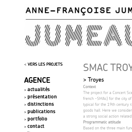
SMAC TROY
<
VERS LES PROJETS
AGENCE
Troyes
Context
actualités
The project for a Concert Sc
présentation
french -SMAc) for the city of
distinctions
typical for the 19
th
century ra
goods hall. Here we consider
publications
a strong social action relate
portfolio
Programmatic attitude
contact
Based on the three main funct