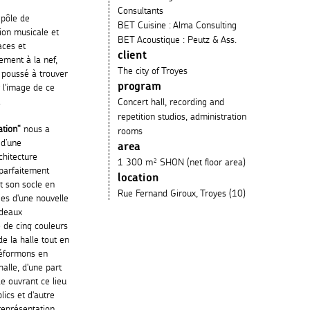
Consultants
 pôle de
BET Cuisine : Alma Consulting
tion musicale et
BET Acoustique : Peutz & Ass.
aces et
client
hement à la nef,
The city of Troyes
 poussé à trouver
program
 l'image de ce
.
Concert hall, recording and
repetition studios, administration
ation“
nous a
rooms
 d’une
area
chitecture
1 300 m² SHON (net floor area)
parfaitement
location
et son socle en
Rue Fernand Giroux, Troyes (10)
ies d'une nouvelle
rdeaux
 de cinq couleurs
e la halle tout en
 déformons en
alle, d'une part
le ouvrant ce lieu
lics et d'autre
 représentation