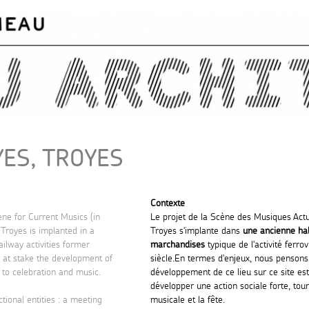
Skip to
main
content
ES, TROYES
Contexte
ene for Current Musics (in
Le projet de la Scène des Musiques Act
 Troyes is implanted in a
Troyes s'implante dans
une ancienne hal
ilway activities former
marchandises
typique de l'activité ferro
 at stake the development of
siècle.En termes d'enjeux, nous pensons
d to celebration and music.
développement de ce lieu sur ce site es
développer une action sociale forte, tour
ional entities : a meeting
musicale et la fête.