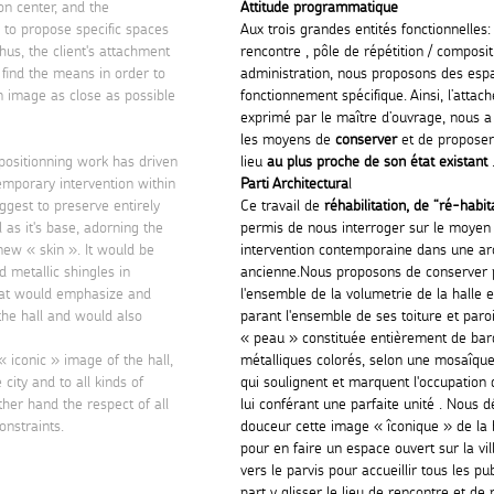
on center, and the
Attitude programmatique
 to propose specific spaces
Aux trois grandes entités fonctionnelles:
hus, the client's attachment
rencontre , pôle de répétition / composi
 find the means in order to
administration, nous proposons des esp
n image as close as possible
fonctionnement spécifique. Ainsi, l’attac
exprimé par le maître d’ouvrage, nous a
les moyens de
conserver
et de proposer
e-positionning work has driven
lieu
au plus proche de son état existant
emporary intervention within
Parti Architectura
l
ggest to preserve entirely
Ce travail de
réhabilitation, de “ré-habit
 as it's base, adorning the
permis de nous interroger sur le moyen
new « skin ». It would be
intervention contemporaine dans une ar
 metallic shingles in
ancienne.Nous proposons de conserver 
that would emphasize and
l'ensemble de la volumetrie de la halle 
he hall and would also
parant l'ensemble de ses toiture et paro
« peau » constituée entièrement de ba
 iconic » image of the hall,
métalliques colorés, selon une mosaîque
city and to all kinds of
qui soulignent et marquent l'occupation d
ther hand the respect of all
lui conférant une parfaite unité . Nous
onstraints.
douceur cette image « îconique » de la h
pour en faire un espace ouvert sur la vil
vers le parvis pour accueillir tous les pub
part y glisser le lieu de rencontre et de