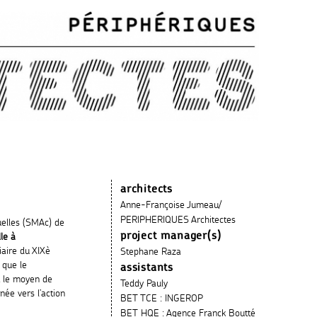
architects
Anne-Françoise Jumeau/
PERIPHERIQUES Architectes
uelles (SMAc) de
project manager(s)
le à
viaire du XIXè
Stephane Raza
 que le
assistants
t le moyen de
Teddy Pauly
née vers l’action
BET TCE : INGEROP
BET HQE : Agence Franck Boutté