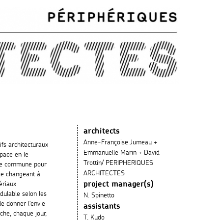
architects
Anne-Françoise Jumeau +
ifs architecturaux
Emmanuelle Marin + David
space en le
Trottin/ PERIPHERIQUES
ice commune pour
ARCHITECTES
ace changeant à
tériaux
project manager(s)
dulable selon les
N. Spinetto
de donner l'envie
assistants
che, chaque jour,
T. Kudo