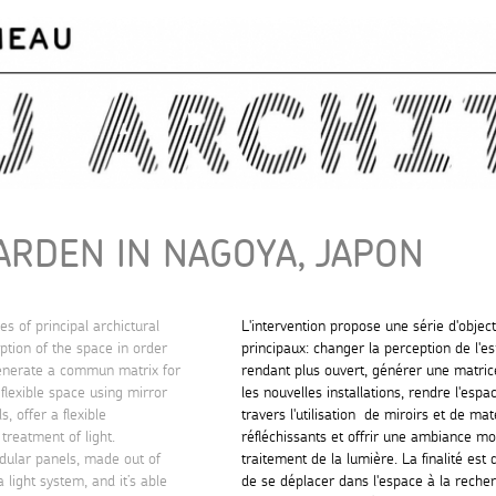
Skip to
main
content
RDEN IN NAGOYA, JAPON
es of principal archictural
L'intervention propose une série d'object
ption of the space in order
principaux: changer la perception de l'e
enerate a commun matrix for
rendant plus ouvert, générer une matr
 flexible space using mirror
les nouvelles installations, rendre l'esp
, offer a flexible
travers l'utilisation de miroirs et de ma
treatment of light.
réfléchissants et offrir une ambiance mo
dular panels, made out of
traitement de la lumière. La finalité est 
 light system, and it’s able
de se déplacer dans l'espace à la recher