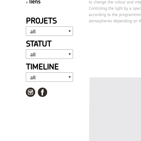
liens
to change the colour and inten
Controling the light by a spec
according to the programming
PROJETS
atmospheres depending on th
STATUT
TIMELINE