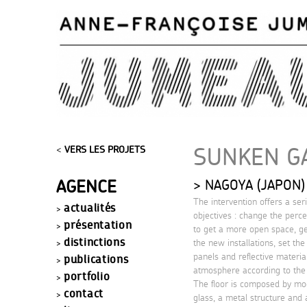
SUNKEN GA
<
VERS LES PROJETS
AGENCE
NAGOYA (JAPON)
The intervention offers a seri
actualités
objectives : change the perce
présentation
to get a more open space, g
distinctions
the new installations, set the
panels and reflective materials
publications
atmosphere according to the 
portfolio
The floor is composed by mo
contact
glass, a metal structure and a