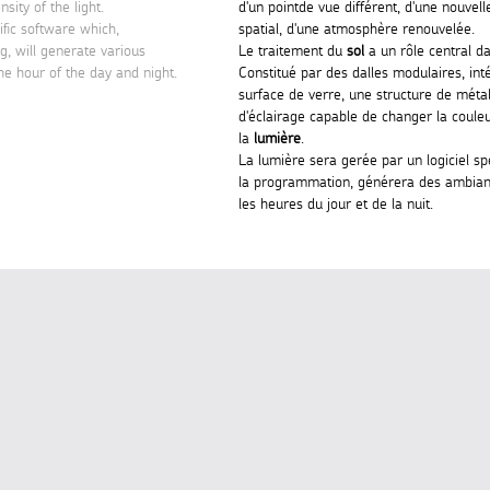
sity of the light.
d'un pointde vue différent, d'une nouvell
ific software which,
spatial, d'une atmosphère renouvelée.
, will generate various
Le traitement du
sol
a un rôle central da
e hour of the day and night.
Constitué par des dalles modulaires, in
surface de verre, une structure de méta
d'éclairage capable de changer la couleur
la
lumière
.
La lumière sera gerée par un logiciel spé
la programmation, générera des ambian
les heures du jour et de la nuit.