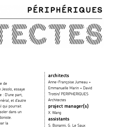
architects
Anne-Françoise Jumeau +
le de
Emmanuelle Marin + David
e Jesolo, essaye
Trottin/ PERIPHERIQUES
 : D'une part,
Architectes
énéral, et d'autre
l qui pourrait
project manager(s)
nsoler dans un
X. Wang
oniste.
assistants
ar la
S. Bonanni, G. Le Saux