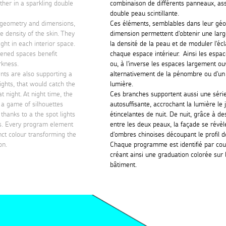
ether in a sparkling double
combinaison de différents panneaux, a
double peau scintillante.
 geometry and dimensions,
Ces éléments, semblables dans leur géo
he density of the skin. They
dimension permettent d'obtenir une larg
ght in each interior space.
la densité de la peau et de moduler l'éc
pened spaces benefit
chaque espace intérieur. Ainsi les espa
rkness.
ou, à l'inverse les espaces largement ouv
nts are also supporting a
alternativement de la pénombre ou d'un
lights, that would catch the
lumière.
t night. At night time, the
Ces branches supportent aussi une séri
 a game of silhouettes
autosuffisante, accrochant la lumière le 
thanks to a the spot lights
étincelantes de nuit. De nuit, grâce à de
s. Every program element
entre les deux peaux, la façade se révèl
inct colour transforming the
d'ombres chinoises découpant le profil 
on.
Chaque programme est identifié par coul
créant ainsi une graduation colorée sur
bâtiment.