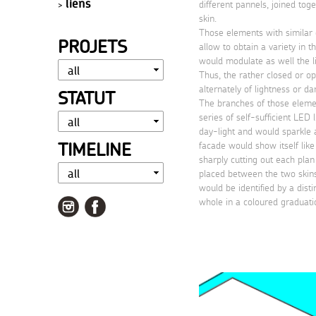
liens
different pannels, joined tog
skin.
Those elements with similar
PROJETS
allow to obtain a variety in t
would modulate as well the li
Thus, the rather closed or o
alternately of lightness or da
STATUT
The branches of those eleme
series of self-sufficient LED 
day-light and would sparkle a
TIMELINE
facade would show itself like
sharply cutting out each plan 
placed between the two skin
would be identified by a dist
whole in a coloured graduati