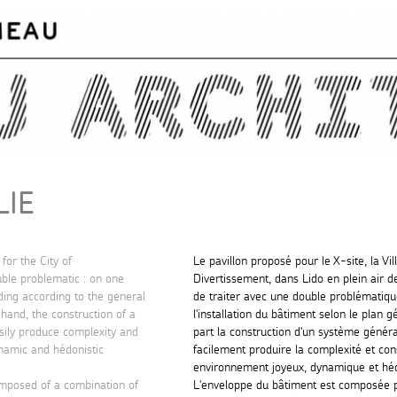
Skip to
main
content
LIE
 for the City of
Le pavillon proposé pour le X-site, la Vil
ble problematic : on one
Divertissement, dans Lido en plein air d
ilding according to the general
de traiter avec une double problématique
hand, the construction of a
l'installation du bâtiment selon le plan g
sily produce complexity and
part la construction d'un système généra
namic and hédonistic
facilement produire la complexité et co
environnement joyeux, dynamique et héd
omposed of a combination of
L'enveloppe du bâtiment est composée p