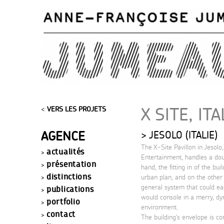
X SITE, ITA
<
VERS LES PROJETS
AGENCE
JESOLO (ITALIE)
The X-Site Pavillon in Jesolo,
actualités
Entertainment, handles a dou
présentation
hand, the fitting in of the bu
distinctions
urban plan, and on the other 
general system that could ea
publications
would console in a merry, dy
portfolio
environment.
contact
The building's envelope is c