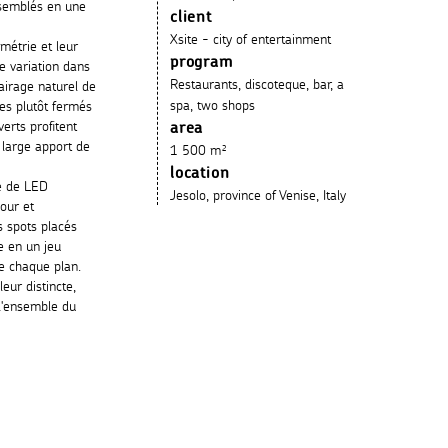
ssemblés en une
client
Xsite - city of entertainment
métrie et leur
program
e variation dans
Restaurants, discoteque, bar, a
lairage naturel de
spa, two shops
ces plutôt fermés
erts profitent
area
 large apport de
1 500 m²
location
e de LED
Jesolo, province of Venise, Italy
jour et
s spots placés
e en un jeu
de chaque plan.
eur distincte,
 l'ensemble du